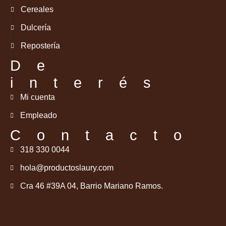
Cereales
Dulcería
Repostería
De
interés
Mi cuenta
Empleado
Contacto
318 330 0044
hola@productoslaury.com
Cra 46 #39A 04, Barrio Mariano Ramos.