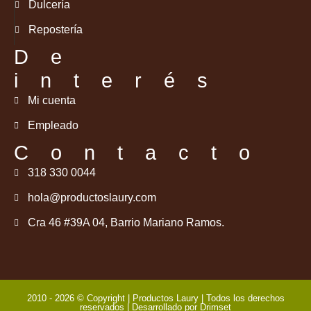
Dulcería
Repostería
De
interés
Mi cuenta
Empleado
Contacto
318 330 0044
hola@productoslaury.com
Cra 46 #39A 04, Barrio Mariano Ramos.
2010 - 2026 © Copyright | Productos Laury | Todos los derechos
reservados | Desarrollado por
Drimset