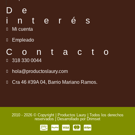
De
interés
Mi cuenta
Empleado
Contacto
318 330 0044
hola@productoslaury.com
Cra 46 #39A 04, Barrio Mariano Ramos.
2010 - 2026 © Copyright | Productos Laury | Todos los derechos
reservados | Desarrollado por
Drimset