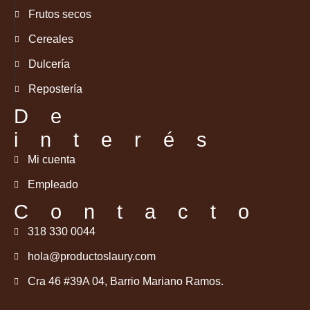
Frutos secos
Cereales
Dulcería
Repostería
De
interés
Mi cuenta
Empleado
Contacto
318 330 0044
hola@productoslaury.com
Cra 46 #39A 04, Barrio Mariano Ramos.