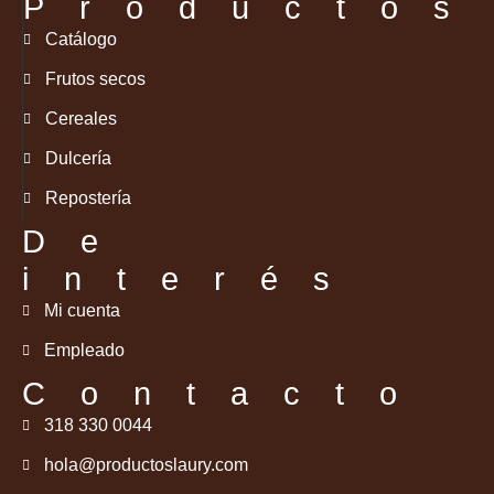
Productos
Catálogo
Frutos secos
Cereales
Dulcería
Repostería
De
interés
Mi cuenta
Empleado
Contacto
318 330 0044
hola@productoslaury.com