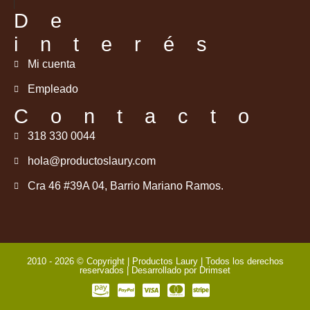
De
interés
Mi cuenta
Empleado
Contacto
318 330 0044
hola@productoslaury.com
Cra 46 #39A 04, Barrio Mariano Ramos.
2010 - 2026 © Copyright | Productos Laury | Todos los derechos
reservados | Desarrollado por
Drimset