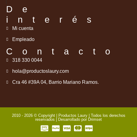
De
interés
Mi cuenta
Empleado
Contacto
318 330 0044
hola@productoslaury.com
Cra 46 #39A 04, Barrio Mariano Ramos.
2010 - 2026 © Copyright | Productos Laury | Todos los derechos
reservados | Desarrollado por
Drimset