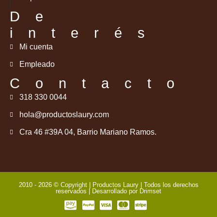
De
interés
Mi cuenta
Empleado
Contacto
318 330 0044
hola@productoslaury.com
Cra 46 #39A 04, Barrio Mariano Ramos.
2010 - 2026 © Copyright | Productos Laury | Todos los derechos
reservados | Desarrollado por
Drimset