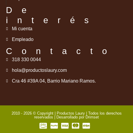
De
interés
Mi cuenta
Empleado
Contacto
318 330 0044
hola@productoslaury.com
Cra 46 #39A 04, Barrio Mariano Ramos.
2010 - 2026 © Copyright | Productos Laury | Todos los derechos
reservados | Desarrollado por
Drimset