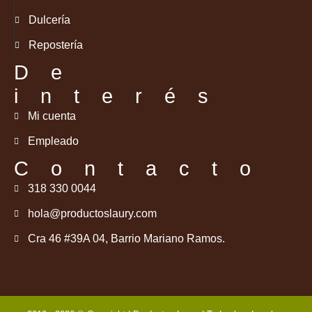
Dulcería
Repostería
De
interés
Mi cuenta
Empleado
Contacto
318 330 0044
hola@productoslaury.com
Cra 46 #39A 04, Barrio Mariano Ramos.