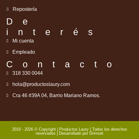
Repostería
De
interés
Mi cuenta
Empleado
Contacto
318 330 0044
hola@productoslaury.com
Cra 46 #39A 04, Barrio Mariano Ramos.
2010 - 2026 © Copyright | Productos Laury | Todos los derechos
reservados | Desarrollado por
Drimset