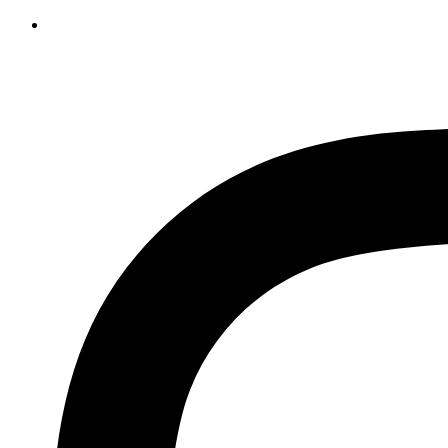
Ir
al
contenido